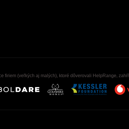
ce firiem (veľkých aj malých), ktoré dôverovali HelpRange, zahŕ