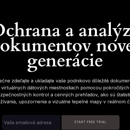
chrana a analý
okumentov nov
generácie
čne zdieľajte a ukladajte vaše podnikovo dôležité dokume
virtuálnych dátových miestnostiach pomocou pokročilých
zpečnostných kontrol a cenných prehľadov, ako sú štatist
žívania, upozornenia a vizuálne tepelné mapy v reálnom č
START FREE TRIAL