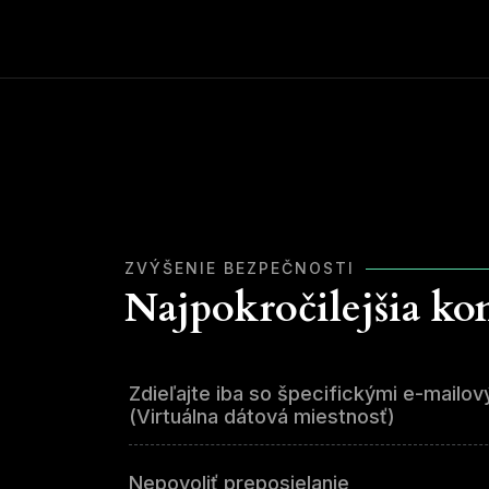
ZVÝŠENIE BEZPEČNOSTI
Najpokročilejšia k
Zdieľajte iba so špecifickými e-mailo
(Virtuálna dátová miestnosť)
Nepovoliť preposielanie