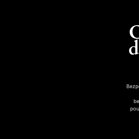
O
d
Bezpe
be
pou