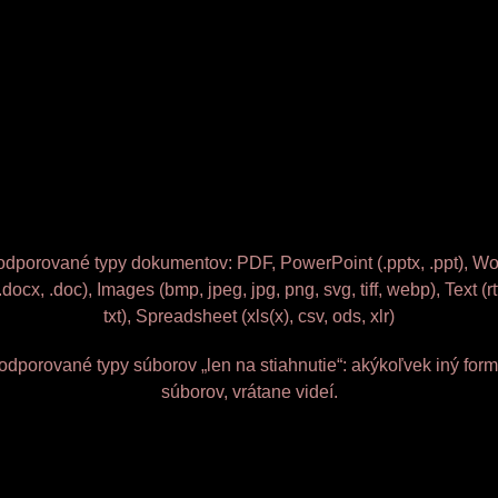
dporované typy dokumentov: PDF, PowerPoint (.pptx, .ppt), W
.docx, .doc), Images (bmp, jpeg, jpg, png, svg, tiff, webp), Text (rt
txt), Spreadsheet (xls(x), csv, ods, xlr)
odporované typy súborov „len na stiahnutie“: akýkoľvek iný form
súborov, vrátane videí.