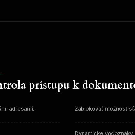
ontrola prístupu k dokumen
vými adresami.
Zablokovať možnosť sťa
Dynamické vodoznaky