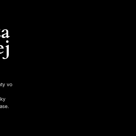
za
ej
nty vo
iky
ase.