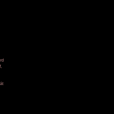
ord
f,
át